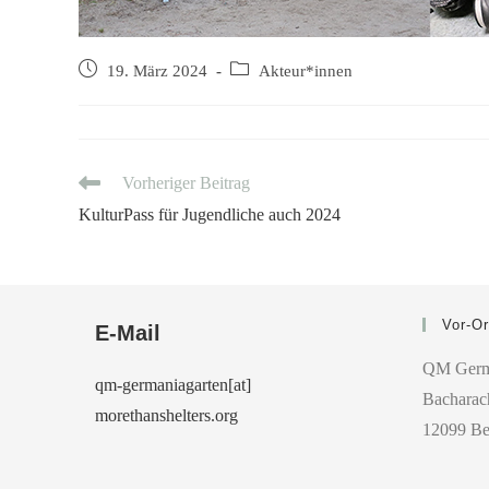
Beitrag
Beitrags-
19. März 2024
Akteur*innen
veröffentlicht:
Kategorie:
Weitere
Vorheriger Beitrag
Artikel
KulturPass für Jugendliche auch 2024
ansehen
Vor-Or
E-Mail
QM Germ
qm-germaniagarten[at]
Bacharach
morethanshelters.org
12099 Be