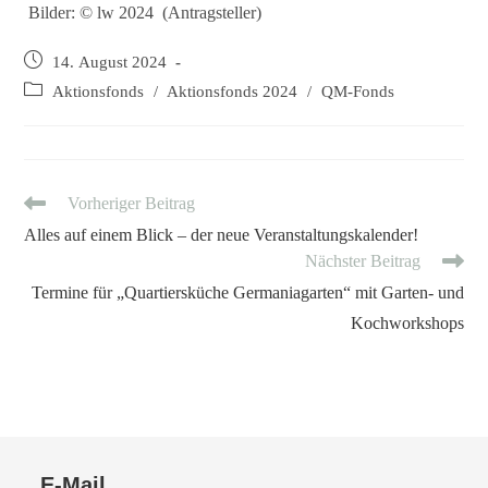
Bilder: © lw 2024 (Antragsteller)
Beitrag
14. August 2024
veröffentlicht:
Beitrags-
Aktionsfonds
/
Aktionsfonds 2024
/
QM-Fonds
Kategorie:
Weitere
Vorheriger Beitrag
Artikel
Alles auf einem Blick – der neue Veranstaltungskalender!
ansehen
Nächster Beitrag
Termine für „Quartiersküche Germaniagarten“ mit Garten- und
Kochworkshops
E-Mail