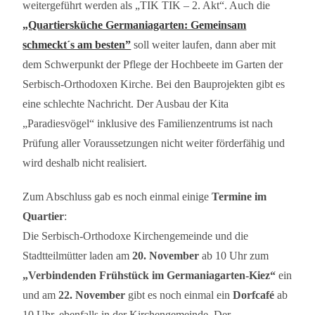
weitergeführt werden als „TIK TIK – 2. Akt“. Auch die
„Quartiersküche Germaniagarten: Gemeinsam
schmeckt´s am besten”
soll weiter laufen, dann aber mit
dem Schwerpunkt der Pflege der Hochbeete im Garten der
Serbisch-Orthodoxen Kirche. Bei den Bauprojekten gibt es
eine schlechte Nachricht. Der Ausbau der Kita
„Paradiesvögel“ inklusive des Familienzentrums ist nach
Prüfung aller Voraussetzungen nicht weiter förderfähig und
wird deshalb nicht realisiert.
Zum Abschluss gab es noch einmal einige
Termine im
Quartier
:
Die Serbisch-Orthodoxe Kirchengemeinde und die
Stadtteilmütter laden am
20. November
ab 10 Uhr zum
„Verbindenden Frühstück im Germaniagarten-Kiez“
ein
und am
22. November
gibt es noch einmal ein
Dorfcafé
ab
10 Uhr, ebenfalls in der Kirchengemeinde. Der