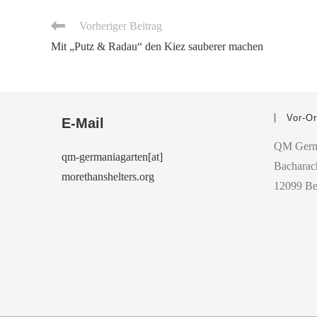
Vorheriger Beitrag
Mit „Putz & Radau“ den Kiez sauberer machen
Vor-Or
E-Mail
QM Germ
qm-germaniagarten[at]
Bacharach
morethanshelters.org
12099 Be