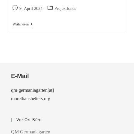
Beitrag
Beitrags-
9. April 2024
Projektfonds
veröffentlicht:
Kategorie:
Acker-
Weiterlesen
Rendezvous
Und
Erster
Kochabend
Im
Quartier
E-Mail
qm-germaniagarten[at]
morethanshelters.org
Vor-Ort-Büro
QM Germaniagarten