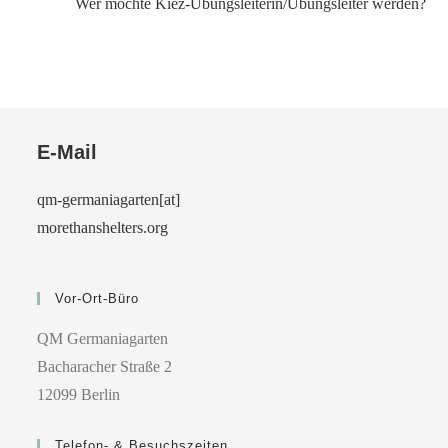
Wer möchte Kiez-Übungsleiterin/Übungsleiter werden?
E-Mail
qm-germaniagarten[at]
morethanshelters.org
Vor-Ort-Büro
QM Germaniagarten
Bacharacher Straße 2
12099 Berlin
Telefon- & Besuchszeiten