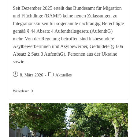
Seit Dezember 2025 erteilt das Bundesamt für Migration
und Flüchtlinge (BAMF) keine neuen Zulassungen zu
Integrationskursen für sogenannte nachrangig Berechtigte
gemäß § 44 Absatz 4 Aufenthaltsgesetz (AufenthG)
mehr. Von der Regelung betroffen sind insbesondere
Asylbewerberinnen und Asylbewerber, Geduldete (§ 60a
Absatz 2 Satz 3 AufenthG), Personen aus der Ukraine
sowie…
Beitrag
Beitrags-
8. März 2026
Aktuelles
veröffentlicht:
Kategorie:
Die
Weiterlesen
VHS
Informiert:
Wege
In
Den
Deutschkurs