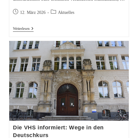
Beitrag
Beitrags-
12. März 2026
Aktuelles
veröffentlicht:
Kategorie:
Warnung
Weiterlesen
Vor
Schockanrufen
In
Tempelhof-
Schöneberg
Die VHS informiert: Wege in den
Deutschkurs