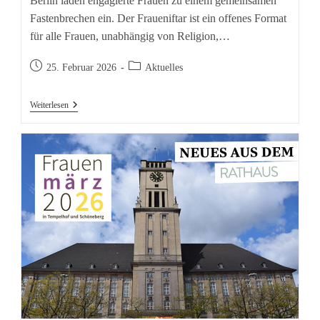
Berlin laden engagierte Frauen zu einem gemeinsamen
Fastenbrechen ein. Der Fraueniftar ist ein offenes Format
für alle Frauen, unabhängig von Religion,…
Beitrag
Beitrags-
25. Februar 2026
Aktuelles
veröffentlicht:
Kategorie:
Fraueniftar
Weiterlesen
Am
8.
März
2026